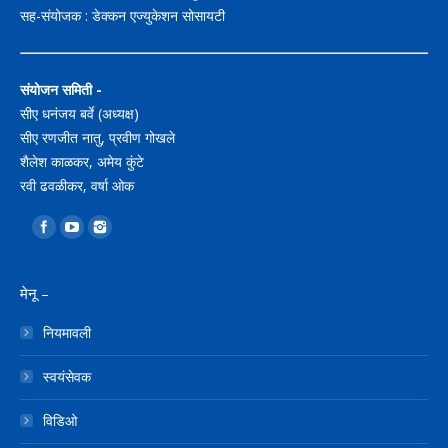
सह-संयोजक : डेक्कन एज्युकेशन सोसायटी
संयोजन समिती -
सीए धनंजय बर्वे (अध्यक्ष)
सीए रणजीत नातु, प्रवीण गोखले
शैलेश काळकर, अमेय कुंटे
रवी ढवळीकर, वर्षा ओक
Find us on:
मेनू –
नियमावली
स्वयंसेवक
विडिओ