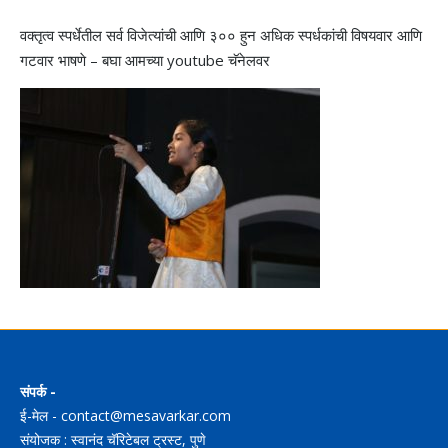
वक्तृत्व स्पर्धेतील सर्व विजेत्यांची आणि ३०० हुन अधिक स्पर्धकांची विषयवार आणि
गटवार भाषणे – बघा आमच्या youtube चॅनेलवर
संपर्क -
ई-मेल - contact@mesavarkar.com
संयोजक : स्वानंद चॅरिटेबल ट्रस्ट, पुणे